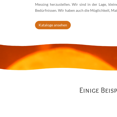
Messing herzustellen. Wir sind in der Lage, klei
Bedürfnissen. Wir haben auch die Möglichkeit, Ma
Kataloge ansehen
Lecteur
vidéo
Einige Beis