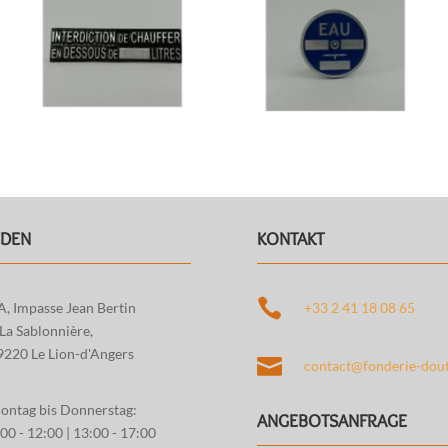
NDEN
KONTAKT

A, Impasse Jean Bertin
+33 2 41 18 08 65
 La Sablonnière,
9220 Le Lion-d'Angers

contact@fonderie-dout
ontag bis Donnerstag:
ANGEBOTSANFRAGE
00 - 12:00 | 13:00 - 17:00