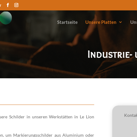
r
Startseite
Unsere Platten
Uns
Industrie-
Konta
sere Schilder in unseren Werkstätten in Le Lion
en, um Markierungsschilder aus Aluminium oder