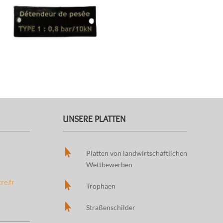
UNSERE PLATTEN

Platten von landwirtschaftlichen
Wettbewerben
re.fr

Trophäen

Straßenschilder