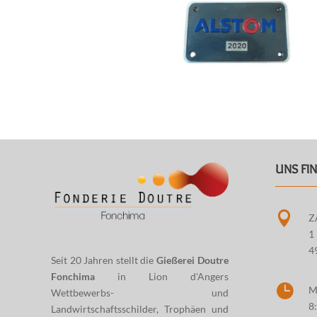
UNS FI

Z
1
4
Seit 20 Jahren stellt die
Gießerei Doutre
Fonchima
in Lion d'Angers

M
Wettbewerbs- und
8:
Landwirtschaftsschilder, Trophäen und