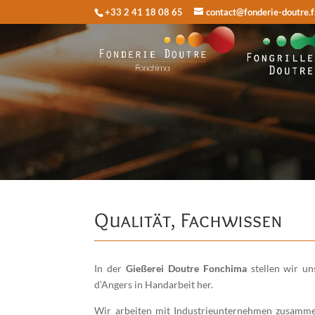
+33 2 41 18 08 65
contact@fonderie-doutre.f
Qualität, Fachwissen
In der
Gießerei Doutre Fonchima
stellen wir un
d’Angers in Handarbeit her.
Wir arbeiten mit Industrieunternehmen zusamm