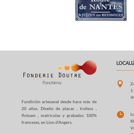
LOCALI

Z
1
4
Fundición artesanal desde hace más de
20 años.
Diseño de placas
,
trofeos
,

Lu
flotsam
,
matrículas y grabados
100%
8h
franceses, en Lion d'Angers.
Vi