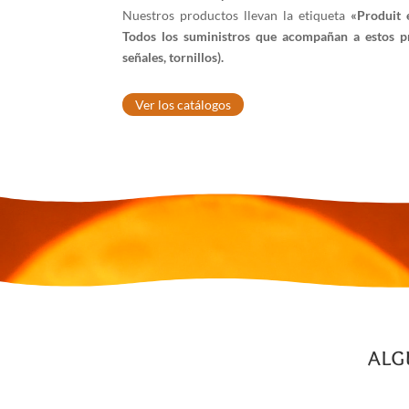
Nuestros productos llevan la etiqueta
«Produit 
Todos los suministros que acompañan a estos p
señales, tornillos).
Ver los catálogos
Lecteur
vidéo
alg