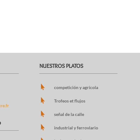
NUESTROS PLATOS

competición y agrícola

Trofeos et flujos
re.fr

señal de la calle
o

industrial y ferroviario