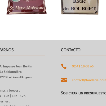
ZARNOS
CONTACTO

A, Impasse Jean Bertin
02 41 18 08 65
 La Sablonnière,
9220 Le Lion-d'Angers

contact@fonderie-dout
nes a Jueves :
Solicitar un presupuest
 - 12h | 13h - 17h
ernes :