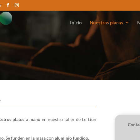
r
Inicio
Nuestras placas
N
a
estros platos a mano
en nuestro taller de Le Lion
Conta
o. Se funden en la masa con
aluminio fundido
.