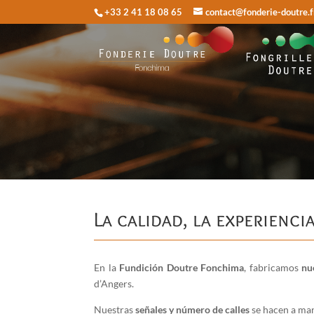
+33 2 41 18 08 65
contact@fonderie-doutre.f
La calidad, la experienci
En la
Fundición Doutre Fonchima
, fabricamos
nu
d’Angers.
Nuestras
señales y número de calles
se hacen a man