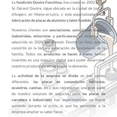
La
fundición Doutre Fonchima
, fue creada en 2002 por el
Sr. Gérard Doutre, sigue ubicada en la ciudad de Le Lion
d’Angers, en Maine-et-Loire, y está especializada en la
fabricación de placas de aluminio y latón fundido
.
Nuestros clientes son
asociaciones
,
autoridades locales
,
industriales, minoristas y particulares
. La empresa fue
adquirida en 2020 por Romain Doutre (el hijo), que se
convirtió en la tercera generación de fundadores de la
familia. Todos los
productos se hacen a mano
, hemos
invertido en una máquina digital para poder desarrollar
nuestros productos y así satisfacer la demanda.
La
actividad de la empresa se divide
en tres partes
diferentes:
las placas de competición
(
agrícolas
,
ecuestres
,
caninas
, etc.), que representan una gran parte
de nuestro volumen de negocios, pero
las placas de
carretera e industriales
han experimentado un fuerte
aumento durante la crisis, lo que ha permitido a la
empresa ampliar su saber hacer.