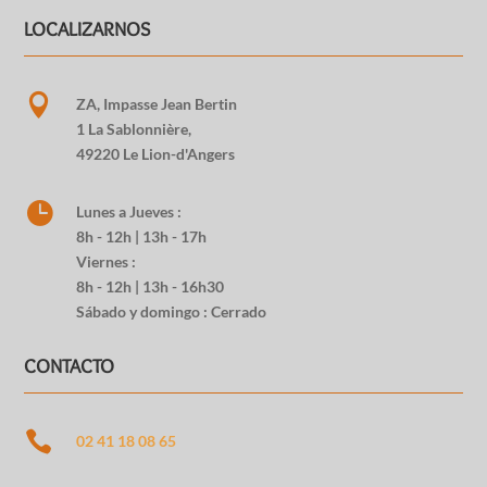
LOCALIZARNOS

ZA, Impasse Jean Bertin
1 La Sablonnière,
49220 Le Lion-d'Angers

Lunes a Jueves :
8h - 12h | 13h - 17h
Viernes :
8h - 12h | 13h - 16h30
Sábado y domingo : Cerrado
CONTACTO

02 41 18 08 65