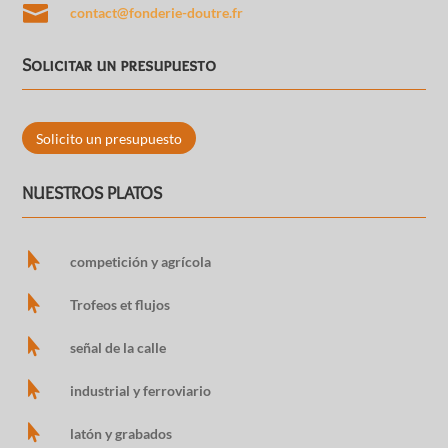

contact@fonderie-doutre.fr
Solicitar un presupuesto
Solicito un presupuesto
NUESTROS PLATOS

competición y agrícola

Trofeos et flujos

señal de la calle

industrial y ferroviario

latón y grabados