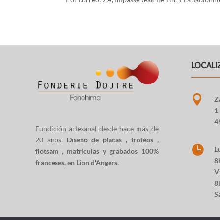
LOCALI

Z
1
4
Fundición artesanal desde hace más de
20 años.
Diseño de placas
,
trofeos
,

Lu
flotsam
,
matrículas y grabados
100%
8h
franceses, en Lion d'Angers.
Vi
8
S