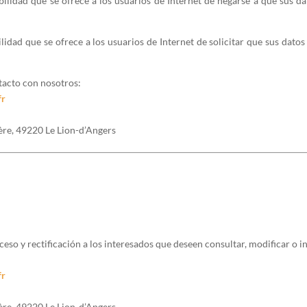
ilidad que se ofrece a los usuarios de Internet de negarse a que sus da
lidad que se ofrece a los usuarios de Internet de solicitar que sus dato
tacto con nosotros:
fr
ière, 49220 Le Lion-d’Angers
 y rectificación a los interesados que deseen consultar, modificar o in
fr
ière, 49220 Le Lion-d’Angers