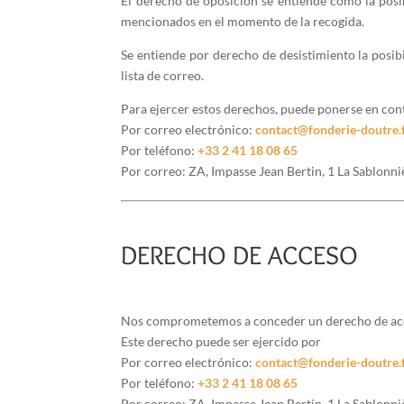
El derecho de oposición se entiende como la posib
mencionados en el momento de la recogida.
Se entiende por derecho de desistimiento la posibi
lista de correo.
Para ejercer estos derechos, puede ponerse en con
Por correo electrónico:
contact@fonderie-doutre.
Por teléfono:
+33 2 41 18 08 65
Por correo: ZA, Impasse Jean Bertin, 1 La Sablonn
DERECHO DE ACCESO
Nos comprometemos a conceder un derecho de acceso
Este derecho puede ser ejercido por
Por correo electrónico:
contact@fonderie-doutre.
Por teléfono:
+33 2 41 18 08 65
Por correo: ZA, Impasse Jean Bertin, 1 La Sablonn