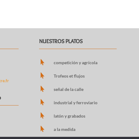
NUESTROS PLATOS

competición y agrícola

Trofeos et flujos
re.fr

señal de la calle
o

industrial y ferroviario

latón y grabados

a la medida