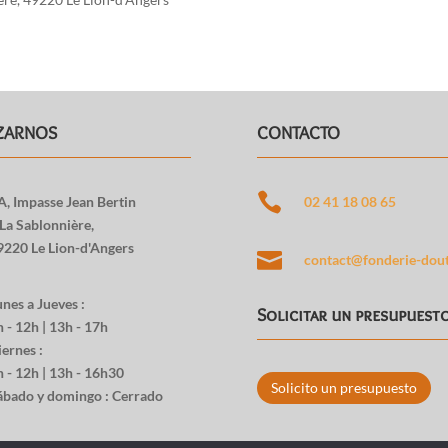
ZARNOS
CONTACTO

A, Impasse Jean Bertin
02 41 18 08 65
 La Sablonnière,
9220 Le Lion-d'Angers

contact@fonderie-dout
nes a Jueves :
Solicitar un presupuest
 - 12h | 13h - 17h
ernes :
h - 12h | 13h - 16h30
Solicito un presupuesto
ábado y domingo : Cerrado